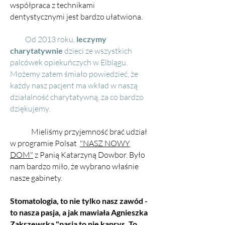
współpraca z technikami
dentystycznymi jest bardzo ułatwiona.
Od 2013 roku,
leczymy
charytatywnie
dzieci ze wszystkich
palcówek opiekuńczych w Elblągu.
Możemy zatem śmiało powiedzieć, że
każdy nasz pacjent ma wkład w naszą
działalność charytatywną, za co bardzo
dziękujemy.
Mieliśmy przyjemność brać udział
w programie Polsat
"NASZ NOWY
DOM"
z Panią Katarzyną Dowbor. Było
nam bardzo miło, że wybrano właśnie
nasze gabinety.
Stomatologia, to nie tylko nasz zawód -
to nasza pasja, a jak mawiała Agnieszka
Zakrzewska "p
asja to nie kaprys. To