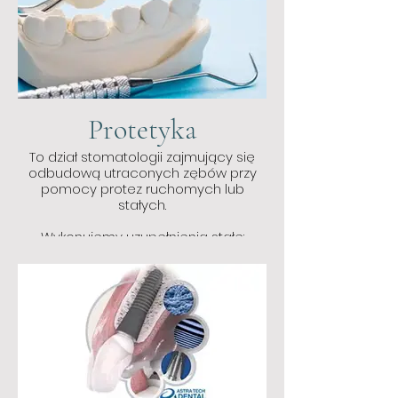
Protetyka
To dział stomatologii zajmujący się
odbudową utraconych zębów przy
pomocy protez ruchomych lub
stałych.
Wykonujemy uzupełnienia stałe:
korony i mosty (na stali, tlenku
cyrkonu, licowane porcelaną)
licówki i korony pełnoceramiczne
inlay, onlay ( ceramika prasowana,
złoto, kompozyt) kompozytowe i
ceramiczne mosty klejone na
włóknach szklanych. Przywracamy
naturalną linię uśmiechu.