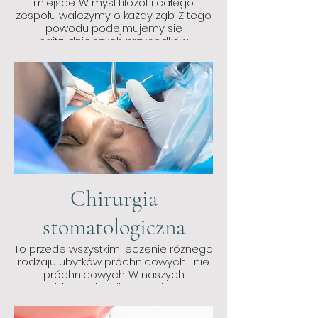
miejsce. W myśl filozofii całego
zespołu walczymy o każdy ząb. Z tego
powodu podejmujemy się
najtrudniejszych przypadków.
Chirurgia
stomatologiczna
To przede wszystkim leczenie różnego
rodzaju ubytków próchnicowych i nie
próchnicowych. W naszych
gabinetach odbudowujemy
najmniejsze uszczerbki stosując
proste wypełnienia, zajmujemy się