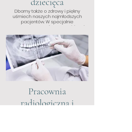
dziecięca
Dbamy także o zdrowy i piękny
uśmiech naszych najmłodszych
pacjentów. W specjalnie
wyposażonym, przyjaznym gabinecie
dzieci nie będą czuć dyskomfortu
ani_strachu.
Pracownia
radiologiczna i
tomografii 3D
Podczas wizyty u stomatologa aby
wykryć przyczynę problemów z