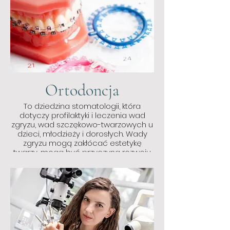
również pełną odbudową zębów.
Ortodoncja
To dziedzina stomatologii, która
dotyczy profilaktyki i leczenia wad
zgryzu, wad szczękowo-twarzowych u
dzieci, młodzieży i dorosłych. Wady
zgryzu mogą zakłócać estetykę
twarzy, mogą być przyczyną rozwoju
próchnicy i chorób przyzębia.