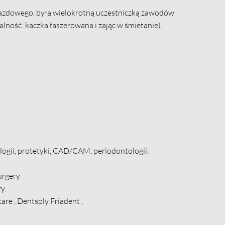
jazdowego, była wielokrotną uczestniczką zawodów
jalność: kaczka faszerowana i zając w śmietanie).
ogii, protetyki, CAD/CAM, periodontologii.
urgery
y.
are , Dentsply Friadent ,