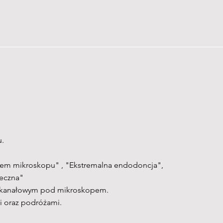
u.
yciem mikroskopu" , "Ekstremalna endodoncja",
eczna"
em kanałowym pod mikroskopem.
i oraz podróżami.