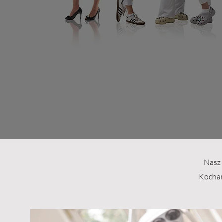
Ludz
że
Nasz 
Kocham