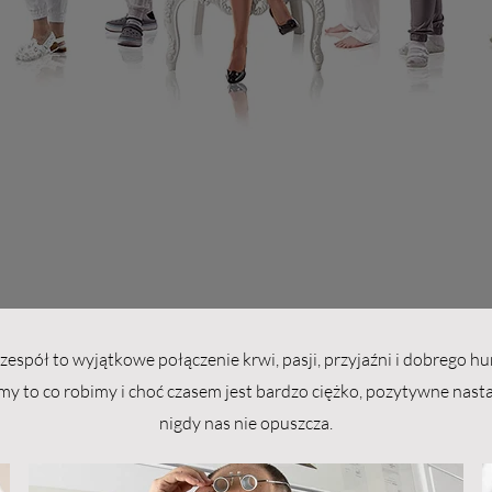
NASZ ZESP
ie z wielką pasją mogą spr
 niemożliwe stanie się możli
zespół to wyjątkowe połączenie krwi, pasji, przyjaźni i dobrego h
y to co robimy i choć czasem jest bardzo ciężko, pozytywne nast
nigdy nas nie opuszcza.