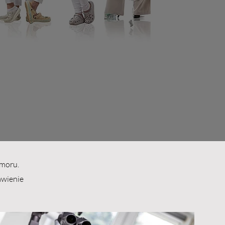
ÓŁ
awić,
we.
umoru.
awienie