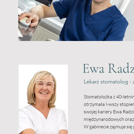
Ewa Radz
Lekarz stomatolog - z
Stomatolożka z 40-letn
otrzymała I-wszy stopień 
swojej kariery Ewa Radz
międzynarodowych oraz k
W gabinecie zajmuje się