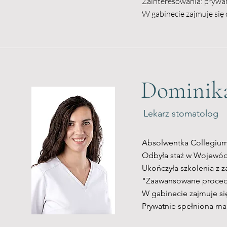
Zainteresowania: pływani
W gabinecie zajmuje się 
Dominik
Lekarz stomatolog
Absolwentka Collegium
Odbyła staż w Wojewód
Ukończyła szkolenia z 
"Zaawansowane procedu
W gabinecie zajmuje s
Prywatnie spełniona ma