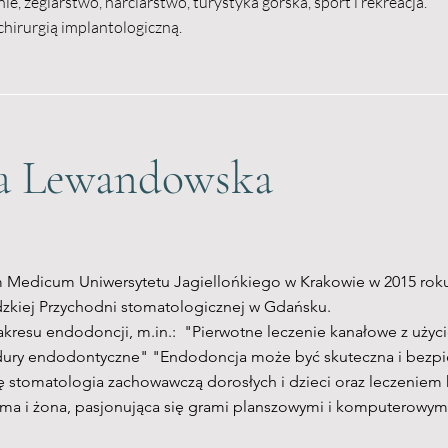
e, żeglarstwo, narciarstwo, turystyka górska, sport i rekreacja.
chirurgią implantologiczną.
a Lewandowska
 Medicum Uniwersytetu Jagiellońkiego w Krakowie w 2015 rok
zkiej Przychodni stomatologicznej w Gdańsku.
zakresu endodoncji, m.in.: "Pierwotne leczenie kanałowe z uż
ry endodontyczne" "Endodoncja może być skuteczna i bezpi
ię stomatologia zachowawczą dorosłych i dzieci oraz leczeni
ma i żona, pasjonująca się grami planszowymi i komputerowym