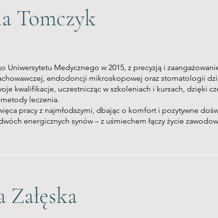
na Tomczyk
o Uniwersytetu Medycznego w 2015, z precyzją i zaangażowan
zachowawczej, endodoncji mikroskopowej oraz stomatologii dzi
oje kwalifikacje, uczestnicząc w szkoleniach i kursach, dzię
 metody leczenia.
ęca pracy z najmłodszymi, dbając o komfort i pozytywne doświa
 dwóch energicznych synów – z uśmiechem łączy życie zawodow
a Załęska