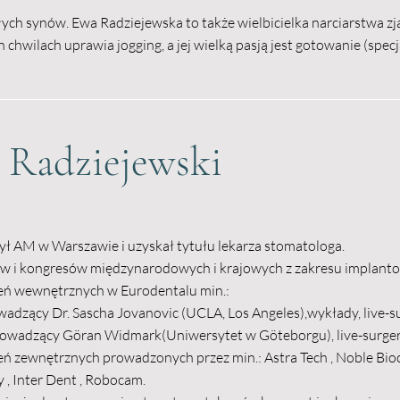
ch synów. Ewa Radziejewska to także wielbicielka narciarstwa z
 chwilach uprawia jogging, a jej wielką pasją jest gotowanie (spec
 Radziejewski
ł AM w Warszawie i uzyskał tytułu lekarza stomatologa.
ów i kongresów międzynarodowych i krajowych z zakresu implantol
leń wewnętrznych w Eurodentalu min.:
adzący Dr. Sascha Jovanovic (UCLA, Los Angeles),wykłady, live-s
rowadzący Göran Widmark(Uniwersytet w Göteborgu), live-surger
eń zewnętrznych prowadzonych przez min.: Astra Tech , Noble Bioc
 , Inter Dent , Robocam.